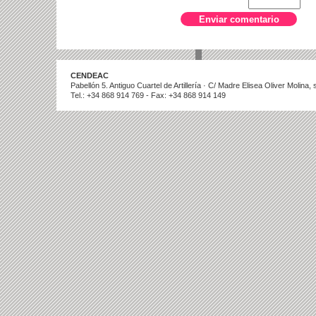
CENDEAC
Pabellón 5. Antiguo Cuartel de Artillería · C/ Madre Elisea Oliver Molina
Tel.: +34 868 914 769 - Fax: +34 868 914 149