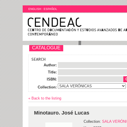
ENGLISH
·
ESPAÑOL
CATALOGUE
SEARCH
Author:
Title:
ISBN:
Collection:
« Back to the listing
Minotauro. José Lucas
Collection:
SALA VERÓN