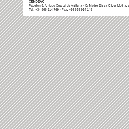
CENDEAC
Pabellón 5. Antiguo Cuartel de Artillería · C/ Madre Elisea Oliver Molina
Tel.: +34 868 914 769 - Fax: +34 868 914 149