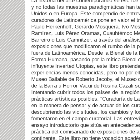
La historia del arte contemporáneo se escribe
y no todas las muestras paradigmáticas han t
Unidos o en Europa. Este compendio de entrevi
curadores de Latinoamérica pone en valor el tr
Paulo Herkenhoff, Gerardo Mosquera, Ivo Mes
Ramírez, Luis Pérez Oramas, Cuauhtémoc Med
Barreiro o Luis Camnitzer, a través del análisis
exposiciones que modificaron el rumbo de la pr
fuera de Latinoamérica. Desde la Bienal de la
Forma Humana, pasando por la mítica Bienal d
influyente Inverted Utopias, este libro pretend
experiencias menos conocidas, pero no por ell
Museo Bailable de Roberto Jacoby, el Museo d
de la Barra u Horror Vacui de Rosina Cazali so
Intentando cubrir todos los países de la regió
prácticas artísticas posibles, "Curaduría de L
en la manera de pensar y de actuar de los cu
descubriendo las vicisitudes, los cambios y l
fomentaron en el campo curatorial. Las entrev
ensayo introductorio que sitúa en antecedentes
práctica del comisariado de exposiciones de 
continente. Este libro no tiene vocación acad