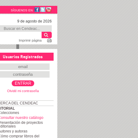
SÍGUENOS EN
9 de agosto de 2026
Imprimir página
Usuarios Registrados
Olvidé mi contraseña
ERCA DEL CENDEAC
ITORIAL
Colecciones
onsultar nuestro catálogo
resentación de proyectos
ditoriales
utores y autoras
ómo comprar libros del