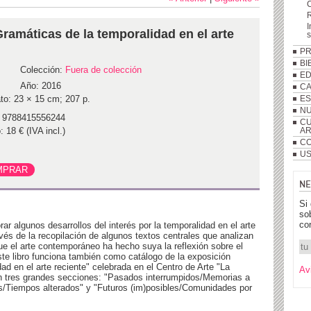
R
I
ramáticas de la temporalidad en el arte
P
BI
Colección:
Fuera de colección
ED
Año: 2016
C
to: 23 × 15 cm; 207 p.
ES
NU
 9788415556244
CU
: 18 € (IVA incl.)
A
CO
US
NE
Si
so
co
ar algunos desarrollos del interés por la temporalidad en el arte
avés de la recopilación de algunos textos centrales que analizan
ue el arte contemporáneo ha hecho suya la reflexión sobre el
te libro funciona también como catálogo de la exposición
ad en el arte reciente" celebrada en el Centro de Arte "La
Av
n tres grandes secciones: "Pasados interrumpidos/Memorias a
s/Tiempos alterados" y "Futuros (im)posibles/Comunidades por