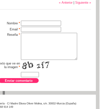
« Anterior
|
Siguiente »
Nombre
*
Email
*
Reseña
*
texto que ve en
la imagen
*
illería · C/ Madre Elisea Oliver Molina, s/n. 30002-Murcia (España)
868 914 149