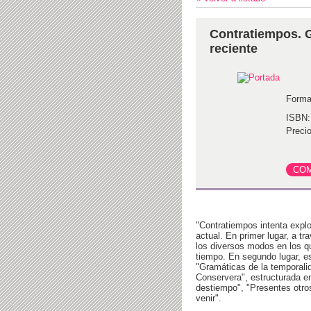
Contratiempos. G
reciente
Forma
ISBN:
Precio
"Contratiempos intenta explor
actual. En primer lugar, a tr
los diversos modos en los q
tiempo. En segundo lugar, es
"Gramáticas de la temporalid
Conservera", estructurada e
destiempo", "Presentes otro
venir".