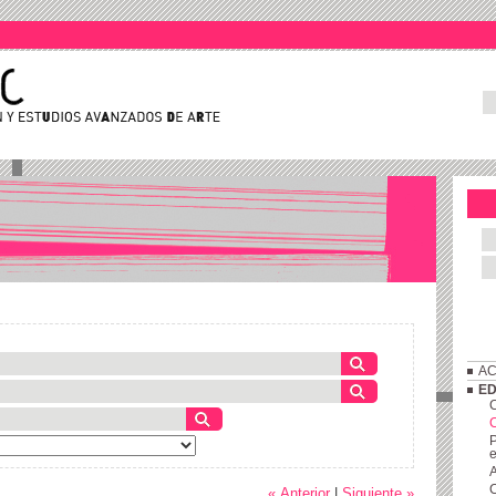
AC
ED
C
P
e
A
C
« Anterior
|
Siguiente »