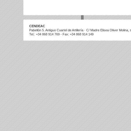
CENDEAC
Pabellón 5. Antiguo Cuartel de Artillería · C/ Madre Elisea Oliver Molina
Tel.: +34 868 914 769 - Fax: +34 868 914 149