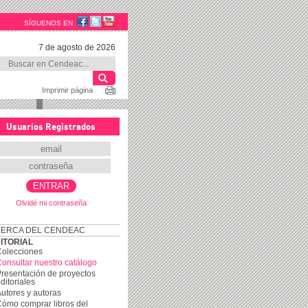
SÍGUENOS EN
7 de agosto de 2026
Imprimir página
Usuarios Registrados
Olvidé mi contraseña
ERCA DEL CENDEAC
ITORIAL
Colecciones
onsultar nuestro catálogo
resentación de proyectos
ditoriales
utores y autoras
ómo comprar libros del