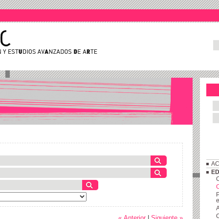
AC
ED
C
P
e
A
C
« Anterior
|
Siguiente »