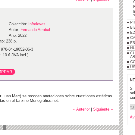
R
I
P
Colección:
Infraleves
BI
Autor:
Fernando Arrabal
ED
Año: 2022
C
to: 238 p.
ES
NU
 978-84-19052-06-3
CU
: 10 € (IVA incl.)
A
CO
US
NE
Si
so
r Luan Mart) se recogen anotaciones sobre cuestiones estéticas
co
das en el fanzine Monográfico.net.
« Anterior
|
Siguiente »
Av