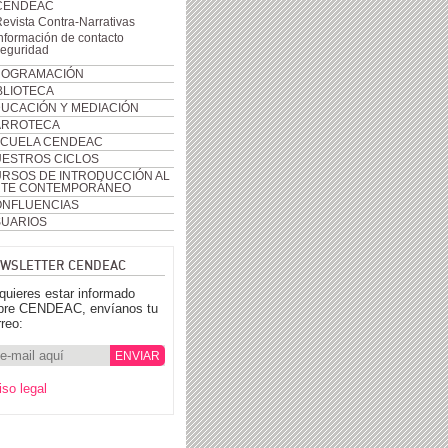
CENDEAC
evista Contra-Narrativas
nformación de contacto
seguridad
ROGRAMACIÓN
BLIOTECA
UCACIÓN Y MEDIACIÓN
ARROTECA
CUELA CENDEAC
ESTROS CICLOS
RSOS DE INTRODUCCIÓN AL
RTE CONTEMPORÁNEO
NFLUENCIAS
UARIOS
WSLETTER CENDEAC
 quieres estar informado
bre CENDEAC, envíanos tu
rreo:
iso legal