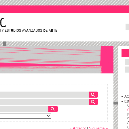
AC
ED
C
P
e
A
C
« Anterior
|
Siguiente »