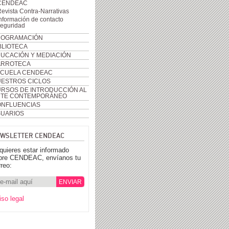
CENDEAC
evista Contra-Narrativas
nformación de contacto
seguridad
ROGRAMACIÓN
BLIOTECA
UCACIÓN Y MEDIACIÓN
ARROTECA
CUELA CENDEAC
ESTROS CICLOS
RSOS DE INTRODUCCIÓN AL
RTE CONTEMPORÁNEO
NFLUENCIAS
UARIOS
WSLETTER CENDEAC
 quieres estar informado
bre CENDEAC, envíanos tu
rreo:
iso legal