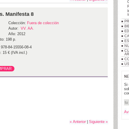
R
I
s. Manifesta 8
P
Colección:
Fuera de colección
BI
Autor:
VV. AA.
ED
Año: 2012
C
to: 198 p.
ES
NU
 978-84-15556-08-4
CU
: 15 € (IVA incl.)
A
CO
US
NE
Si
so
co
Av
« Anterior
|
Siguiente »