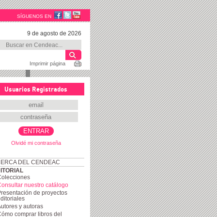
SÍGUENOS EN
9 de agosto de 2026
Imprimir página
Usuarios Registrados
Olvidé mi contraseña
ERCA DEL CENDEAC
ITORIAL
Colecciones
onsultar nuestro catálogo
resentación de proyectos
ditoriales
utores y autoras
ómo comprar libros del