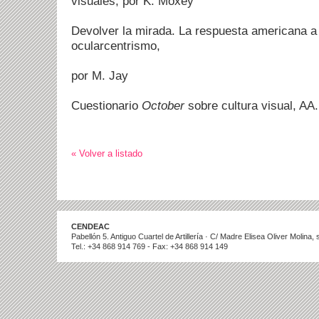
visuales, por K. Moxey
Devolver la mirada. La respuesta americana a l
ocularcentrismo,
por M. Jay
Cuestionario
October
sobre cultura visual, AA.
« Volver a listado
CENDEAC
Pabellón 5. Antiguo Cuartel de Artillería · C/ Madre Elisea Oliver Molina
Tel.: +34 868 914 769 - Fax: +34 868 914 149