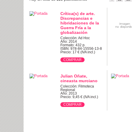
Crítica(s) de arte.
Discrepancias e
hibridaciones de la
Guerra Fría a la
globalización
Colección: Ad Hoc
Año: 2014
Formato: 432 p.
ISBN: 978-84-15556-13-8
Precio: 17 € (IVA incl.)
Julian Oñate,
cineasta murciano
Colección: Filmoteca
Regional
Año: 2013
Precio: 9,45 € (IVA incl.)