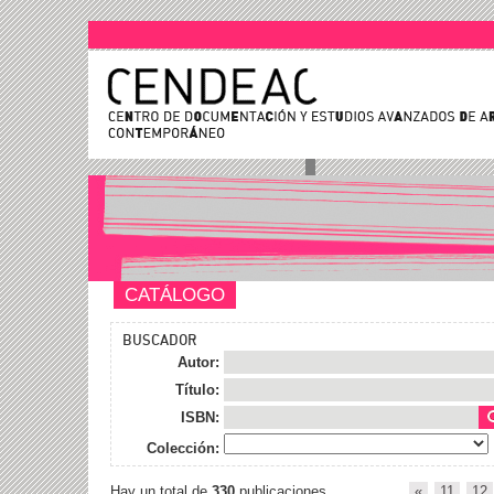
CATÁLOGO
BUSCADOR
Autor:
Título:
ISBN:
Colección:
Hay un total de
330
publicaciones
«
11
12