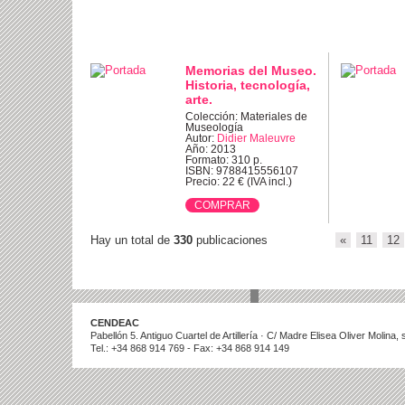
Memorias del Museo.
Historia, tecnología,
arte.
Colección: Materiales de
Museología
Autor:
Didier Maleuvre
Año: 2013
Formato: 310 p.
ISBN: 9788415556107
Precio: 22 € (IVA incl.)
Hay un total de
330
publicaciones
«
11
12
CENDEAC
Pabellón 5. Antiguo Cuartel de Artillería · C/ Madre Elisea Oliver Molina
Tel.: +34 868 914 769 - Fax: +34 868 914 149