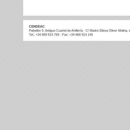
CENDEAC
Pabellón 5. Antiguo Cuartel de Artillería · C/ Madre Elisea Oliver Molina
Tel.: +34 868 914 769 - Fax: +34 868 914 149