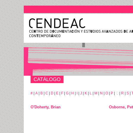
CATÁLOGO
#
|
A
|
B
|
C
|
D
|
E
|
F
|
G
|
H
|
I
|
J
|
K
|
L
|
M
|
N
|
O
|
P
|
Q
|
R
|
S
|
O'Doherty, Brian
Osborne, Pet