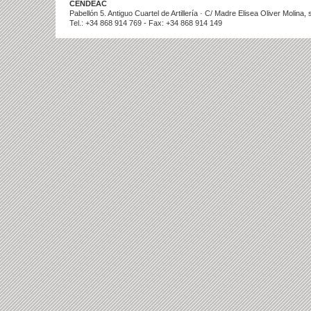
CENDEAC
Pabellón 5. Antiguo Cuartel de Artillería · C/ Madre Elisea Oliver Molina
Tel.: +34 868 914 769 - Fax: +34 868 914 149