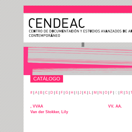
CATÁLOGO
#
|
A
|
B
|
C
|
D
|
E
|
F
|
G
|
H
|
I
|
J
|
K
|
L
|
M
|
N
|
O
|
P
|
Q
|
R
|
S
|
, VVAA
VV. AA.
Van der Stokker, Lily