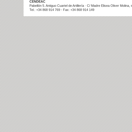
CENDEAC
Pabellón 5. Antiguo Cuartel de Artillería · C/ Madre Elisea Oliver Molina
Tel.: +34 868 914 769 - Fax: +34 868 914 149