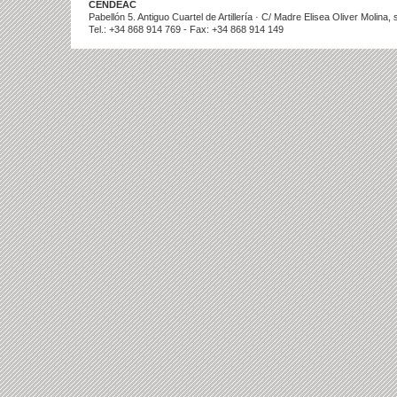
CENDEAC
Pabellón 5. Antiguo Cuartel de Artillería · C/ Madre Elisea Oliver Molina
Tel.: +34 868 914 769 - Fax: +34 868 914 149