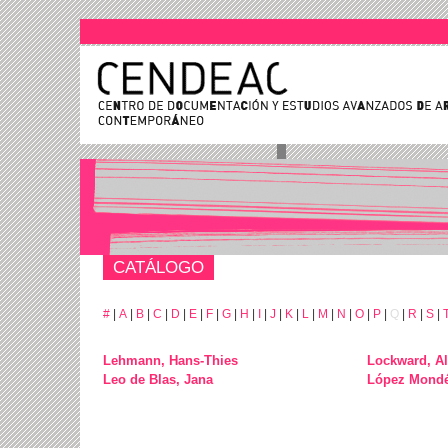
CATÁLOGO
#
|
A
|
B
|
C
|
D
|
E
|
F
|
G
|
H
|
I
|
J
|
K
|
L
|
M
|
N
|
O
|
P
|
Q
|
R
|
S
|
Lehmann, Hans-Thies
Lockward, A
Leo de Blas, Jana
López Mondéj