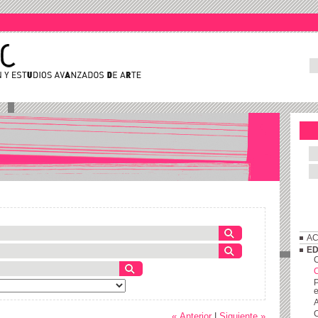
AC
ED
C
P
e
A
C
« Anterior
|
Siguiente »