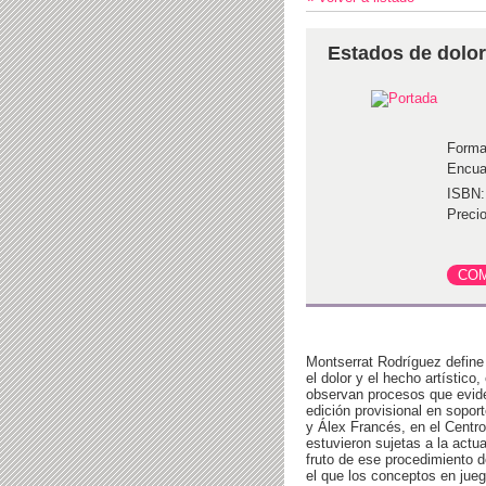
Estados de dolor
Forma
Encua
ISBN:
Precio
Montserrat Rodríguez define
el dolor y el hecho artístico
observan procesos que evide
edición provisional en sopor
y Álex Francés, en el Centro 
estuvieron sujetas a la actu
fruto de ese procedimiento d
el que los conceptos en jueg