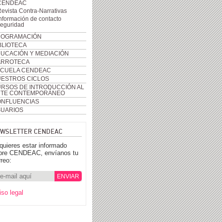
CENDEAC
evista Contra-Narrativas
nformación de contacto
seguridad
ROGRAMACIÓN
BLIOTECA
UCACIÓN Y MEDIACIÓN
ARROTECA
CUELA CENDEAC
ESTROS CICLOS
RSOS DE INTRODUCCIÓN AL
RTE CONTEMPORÁNEO
NFLUENCIAS
UARIOS
WSLETTER CENDEAC
 quieres estar informado
bre CENDEAC, envíanos tu
rreo:
iso legal