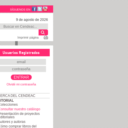
SÍGUENOS EN
9 de agosto de 2026
Imprimir página
Usuarios Registrados
Olvidé mi contraseña
ERCA DEL CENDEAC
ITORIAL
Colecciones
onsultar nuestro catálogo
resentación de proyectos
ditoriales
utores y autoras
ómo comprar libros del