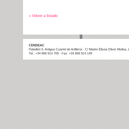
« Volver a listado
CENDEAC
Pabellón 5. Antiguo Cuartel de Artillería · C/ Madre Elisea Oliver Molina
Tel.: +34 868 914 769 - Fax: +34 868 914 149