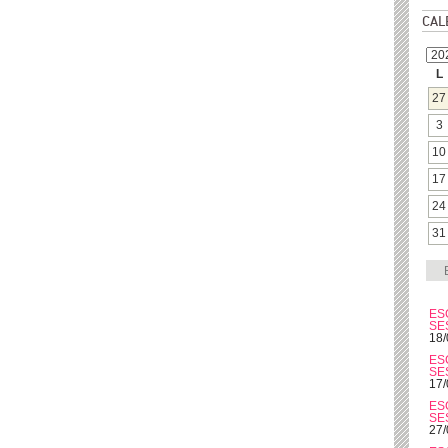
CAL
L
27
3
10
17
24
31
ES
SE
18/
ES
SE
17/
ES
SE
27/