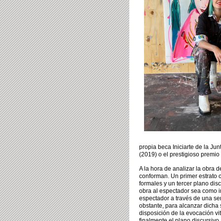
propia beca Iniciarte de la J
(2019) o el prestigioso premio
A la hora de analizar la obra d
conforman. Un primer estrato
formales y un tercer plano dis
obra al espectador sea como im
espectador a través de una sen
obstante, para alcanzar dicha
disposición de la evocación vit
finalmente el plano discursivo,