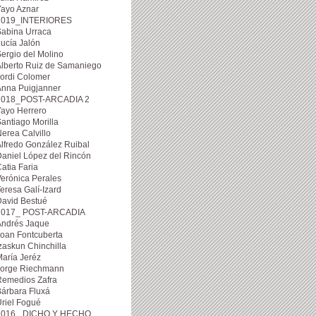
Yayo Aznar
2019_INTERIORES
Sabina Urraca
ucía Jalón
ergio del Molino
lberto Ruiz de Samaniego
ordi Colomer
Anna Puigjanner
2018_POST-ARCADIA 2
ayo Herrero
antiago Morilla
erea Calvillo
lfredo González Ruibal
aniel López del Rincón
atia Faria
erónica Perales
eresa Galí-Izard
David Bestué
2017_ POST-ARCADIA
Andrés Jaque
oan Fontcuberta
zaskun Chinchilla
aría Jeréz
Jorge Riechmann
Remedios Zafra
árbara Fluxá
riel Fogué
2016_ DICHO Y HECHO