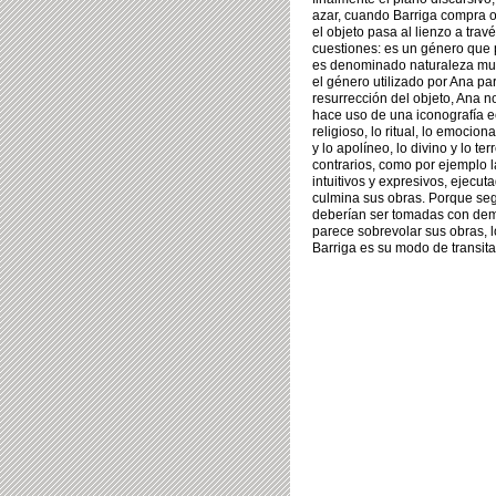
azar, cuando Barriga compra ob
el objeto pasa al lienzo a tra
cuestiones: es un género que 
es denominado naturaleza muer
el género utilizado por Ana par
resurrección del objeto, Ana n
hace uso de una iconografía e
religioso, lo ritual, lo emocio
y lo apolíneo, lo divino y lo 
contrarios, como por ejemplo l
intuitivos y expresivos, ejecu
culmina sus obras. Porque segú
deberían ser tomadas con dema
parece sobrevolar sus obras, l
Barriga es su modo de transitar