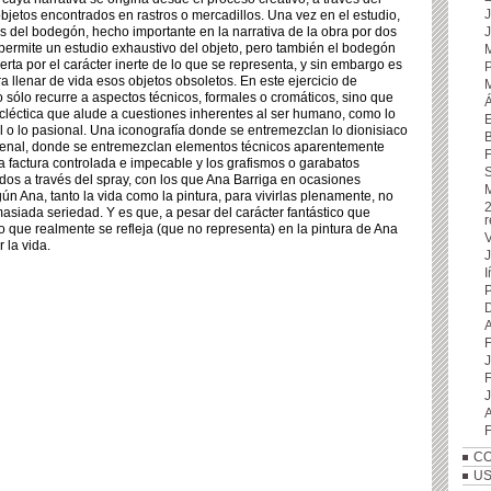
jetos encontrados en rastros o mercadillos. Una vez en el estudio,
vés del bodegón, hecho importante en la narrativa de la obra por dos
permite un estudio exhaustivo del objeto, pero también el bodegón
ta por el carácter inerte de lo que se representa, y sin embargo es
a llenar de vida esos objetos obsoletos. En este ejercicio de
o sólo recurre a aspectos técnicos, formales o cromáticos, sino que
cléctica que alude a cuestiones inherentes al ser humano, como lo
E
nal o lo pasional. Una iconografía donde se entremezclan lo dionisiaco
B
terrenal, donde se entremezclan elementos técnicos aparentemente
a factura controlada e impecable y los grafismos o garabatos
S
tados a través del spray, con los que Ana Barriga en ocasiones
n Ana, tanto la vida como la pintura, para vivirlas plenamente, no
siada seriedad. Y es que, a pesar del carácter fantástico que
r
o que realmente se refleja (que no representa) en la pintura de Ana
V
 la vida.
I
P
A
J
F
J
A
CO
US