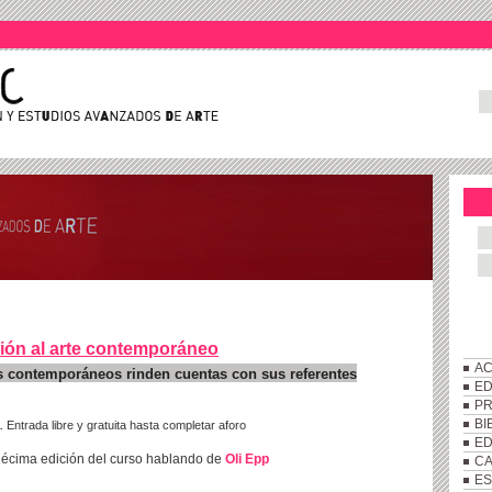
ción al arte contemporáneo
AC
s contemporáneos rinden cuentas con sus referentes
ED
P
BI
Entrada libre y gratuita hasta completar aforo
h.
ED
décima edición del curso hablando de
Oli Epp
C
ES