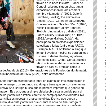
través de la beca Iniciarte. ‘Panel de
Control’, a la que siguen otras tantas
exposiciones individuales como ‘El
hombre y la madera’ (2015, Galería
L
Birimbao, Sevilla), ‘De animales a
S
Dioses’ (2019, Centro Andaluz de Arte
A
Contemporáneo, Sevilla), ‘Maní’ (2020,
J
Kristin Hjeldelger Gallery, Londres),
‘Robots, dinosaurios y galletas’ (2021,
Padre Gallery, Nueva York) o ‘+10V3’
Y
(2022, Volery Gallery, Dubái). Ha
S
participado en diversas exposiciones
N
colectivas y ferias (entre ellas ARCO,
A
Estampa, MACO, Art Busan o Kiaf) que
D
le han llevado a mostrar su obra en toda
España, Estados Unidos, Inglaterra,
C
Alemania, Italia, China, Corea, Suiza o
V
México. Además del reconocimiento a
T
través de casi 40 premios como la
unta de Andalucía (2013), Generaciones de la Fundación Montemadrid
 a la innovación de BMW (2021), entre otros tantos.
J
e Ana Barriga es importante tener en cuenta los tres estratos que lo
I
 como imagen, un segundo estrato que tiene que ver con elementos
M
cursivo. Ana Barriga busca que la primera impronta que genere su
agen. Es decir, que a simple vista la obra sea asumible para el
cilla y atractiva estética, carente de complejidades evidentes. No
B
 sencillez es necesaria una complejidad técnica que queda a
U
alista, divertida y atractiva que cuenta la obra de Ana Barriga. Y
 cuya narrativa se origina desde el proceso creativo, a través del