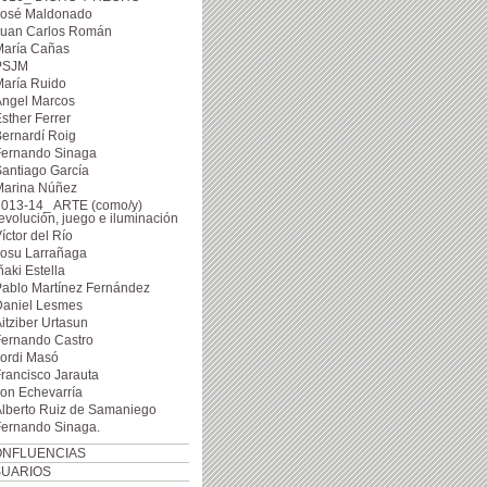
José Maldonado
Juan Carlos Román
María Cañas
PSJM
María Ruido
Ángel Marcos
sther Ferrer
ernardí Roig
Fernando Sinaga
antiago García
Marina Núñez
2013-14_ ARTE (como/y)
evolución, juego e iluminación
íctor del Río
Josu Larrañaga
ñaki Estella
ablo Martínez Fernández
Daniel Lesmes
itziber Urtasun
Fernando Castro
ordi Masó
rancisco Jarauta
on Echevarría
lberto Ruiz de Samaniego
Fernando Sinaga.
NFLUENCIAS
UARIOS