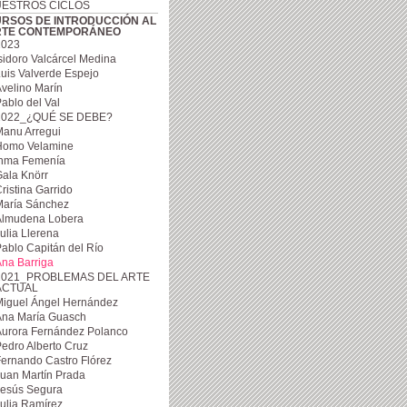
ESTROS CICLOS
RSOS DE INTRODUCCIÓN AL
RTE CONTEMPORÁNEO
2023
sidoro Valcárcel Medina
uis Valverde Espejo
velino Marín
ablo del Val
2022_¿QUÉ SE DEBE?
Manu Arregui
Homo Velamine
Inma Femenía
ala Knörr
ristina Garrido
María Sánchez
Almudena Lobera
ulia Llerena
ablo Capitán del Río
na Barriga
2021_PROBLEMAS DEL ARTE
ACTUAL
Miguel Ángel Hernández
Ana María Guasch
Aurora Fernández Polanco
edro Alberto Cruz
ernando Castro Flórez
uan Martín Prada
Jesús Segura
ulia Ramírez