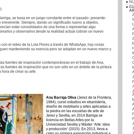
NU
CU
EO
A
Barriga, se basa en un juego constante entre el pasado- presente-
I
 e irreverente. Siempre, dando un significado nuevo a objetos,
L
recían estar consolidados de una forma o representar algo
A
inarlos y observarlos desde la realidad actual cobran un nuevo
P
s con el video de la Lola Flores a través de WhatsApp, hay cosas
iguen manteniendo su esencia pero se adaptan en un nuevo marco y
G
las fuentes de inspiración contemporáneas en el trabajo de Ana,
C
as fuentes de inspiración que no son sólo en un ámbito de la pintura
 hora de crear su arte.
J
P
A
Ana Barriga Oliva
(Jerez de la Frontera,
1984), cursó estudios en ebanistería,
diseño de mobiliario y artes aplicadas a
la piedra en las escuelas de arte de
P
Jerez y Sevilla, en 2014 Barriga se
F
licencia en Bellas Artes por la
J
Universidad Sevilla y Máster ‘Arte: idea
y producción’ (2015). En 2013, lleva a
cabo su primera exposición individual a
J