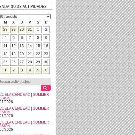
ENDARIO DE ACTIVIDADES
M
X
J
V
S
D
28
29
30
31
1
2
4
5
6
7
8
9
11
12
13
14
15
16
18
19
20
21
22
23
25
26
27
28
29
30
1
2
3
4
5
6
CUELA CENDEAC | SUMMER
SSION
07/2026
CUELA CENDEAC | SUMMER
SSION
07/2026
CUELA CENDEAC | SUMMER
SSION
06/2026