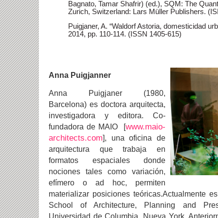
Bagnato, Tamar Shafrir) (ed.), SQM: The Quant
Zurich, Switzerland: Lars Müller Publishers. (
Puigjaner, A. “Waldorf Astoria, domesticidad ur
2014, pp. 110-114. (ISSN 1405-615)
Anna Puigjanner
Anna Puigjaner (1980,
Barcelona) es doctora arquitecta,
investigadora y editora. Co-
www.maio-
fundadora de MAIO [
architects.com
], una oficina de
arquitectura que trabaja en
formatos espaciales donde
nociones tales como variación,
efímero o ad hoc, permiten
materializar posiciones teóricas.Actualmente e
School of Architecture, Planning and Pr
Universidad de Columbia, Nueva York. Anterior