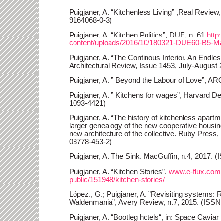
Puigjaner, A. “Kitchenless Living” ,Real Review
9164068-0-3)
Puigjaner, A. “Kitchen Politics”, DUE, n. 61
http
content/uploads/2016/10/180321-DUE60-B5-Ma
Puigjaner, A. “The Continous Interior. An Endl
Architectural Review, Issue 1453, July-August
Puigjaner, A. ” Beyond the Labour of Love”, ARQ
Puigjaner, A. ” Kitchens for wages”, Harvard D
1093-4421)
Puigjaner, A. “The history of kitchenless apartme
larger genealogy of the new cooperative housin
new architecture of the collective. Ruby Press,
03778-453-2)
Puigjaner, A. The Sink. MacGuffin, n.4, 2017. 
Puigjaner, A. “Kitchen Stories”.
www.e-flux.com/
public/151948/kitchen-stories/
López., G.; Puigjaner, A. ”Revisiting systems: R
Waldenmania”, Avery Review, n.7, 2015. (ISSN
Puigjaner, A. “Bootleg hotels“, in: Space Cavi