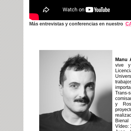
Más entrevistas y conferencias en nuestro
C
Manu A
vive y
Licenci
Univer
trabaj
import
Trans-s
comisar
y Ros
proyec
realiz
Bienal
Vídeo: 