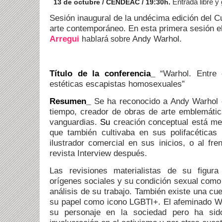
Entrada libre y
13 de octubre / CENDEAC / 19:30h.
Sesión inaugural de la undécima edición del Cu
arte contemporáneo. En esta primera sesión el
Arregui
Andy Warhol.
hablará sobre
T
ítulo de la conferencia_
“Warhol. Entre
estéticas escapistas homosexuales”
Resumen_
Se ha reconocido a Andy Warhol 
tiempo, creador de obras de arte emblemátic
vanguardias.
Su
creación conceptual está me
que también cultivaba en sus polifacéticas 
ilustrador comercial en sus inicios, o al fre
revista Interview después.
Las revisiones materialistas de su figur
orígenes sociales y su condición sexual como 
análisis de su trabajo. También existe una cu
su papel como icono LGBTI+. El afemina
do W
su personaje en la sociedad pero ha sid