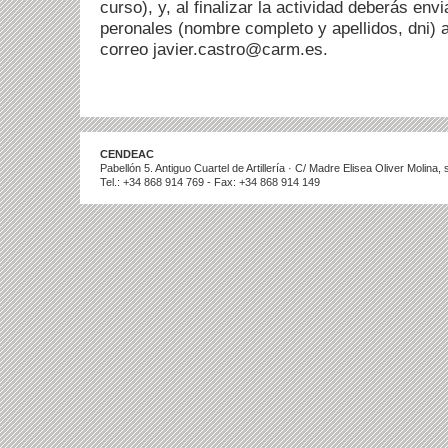
curso), y, al finalizar la actividad deberás env
peronales (nombre completo y apellidos, dni) a
correo
javier.castro@carm.es.
CENDEAC
Pabellón 5. Antiguo Cuartel de Artillería · C/ Madre Elisea Oliver Molina
Tel.: +34 868 914 769 - Fax: +34 868 914 149